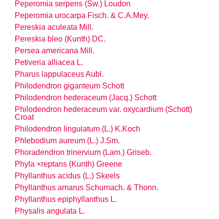
Peperomia serpens (Sw.) Loudon
Peperomia urocarpa Fisch. & C.A.Mey.
Pereskia aculeata Mill.
Pereskia bleo (Kunth) DC.
Persea americana Mill.
Petiveria alliacea L.
Pharus lappulaceus Aubl.
Philodendron giganteum Schott
Philodendron hederaceum (Jacq.) Schott
Philodendron hederaceum
var.
oxycardium (Schott)
Croat
Philodendron lingulatum (L.) K.Koch
Phlebodium aureum (L.) J.Sm.
Phoradendron trinervium (Lam.) Griseb.
Phyla ×reptans (Kunth) Greene
Phyllanthus acidus (L.) Skeels
Phyllanthus amarus Schumach. & Thonn.
Phyllanthus epiphyllanthus L.
Physalis angulata L.