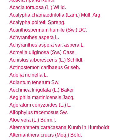
Acacia tortuosa (L.) Willd.
Acalypha chamaedrifolia (Lam.) Müll. Arg.
Acalypha poiretii Spreng.
Acanthospermum humile (Sw.) DC.
Achyranthes aspera L.
Achyranthes aspera
var.
aspera L.
Acmella uliginosa (Sw.) Cass.
Acnistus arborescens (L.) Schltdl.
Actinostemon caribaeus Griseb.
Adelia ricinella L.
Adiantum tenerum Sw.
Aechmea lingulata (L.) Baker
Aegiphila martinicensis Jacq.
Ageratum conyzoides (L.) L.
Allophylus racemosus Sw.
Aloe vera (L.) Burm.f.
Alternanthera caracasana Kunth in Humboldt
Alternanthera crucis (Moq.) Bold.