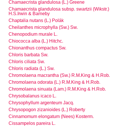
Chamaecrista glandulosa (L.) Greene
Chamaecrista glandulosa
subsp.
swartzii (Wikstr.)
H.S.Irwin & Barneby
Chaptalia nutans (L.) Polák
Cheilanthes microphylla (Sw.) Sw.
Chenopodium murale L.
Chiococca alba (L.) Hitchc.
Chionanthus compactus Sw.
Chloris barbata Sw.
Chloris ciliata Sw.
Chloris radiata (L.) Sw.
Chromolaena macrantha (Sw.) R.M.King & H.Rob.
Chromolaena odorata (L.) R.M.King & H.Rob.
Chromolaena sinuata (Lam.) R.M.King & H.Rob.
Chrysobalanus icaco L.
Chrysophyllum argenteum Jacq.
Chrysopogon zizanioides (L.) Roberty
Cinnamomum elongatum (Nees) Kosterm.
Cissampelos pareira L.