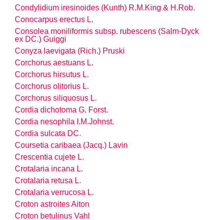
Condylidium iresinoides (Kunth) R.M.King & H.Rob.
Conocarpus erectus L.
Consolea moniliformis
subsp.
rubescens (Salm-Dyck
ex DC.) Guiggi
Conyza laevigata (Rich.) Pruski
Corchorus aestuans L.
Corchorus hirsutus L.
Corchorus olitorius L.
Corchorus siliquosus L.
Cordia dichotoma G. Forst.
Cordia nesophila I.M.Johnst.
Cordia sulcata DC.
Coursetia caribaea (Jacq.) Lavin
Crescentia cujete L.
Crotalaria incana L.
Crotalaria retusa L.
Crotalaria verrucosa L.
Croton astroites Aiton
Croton betulinus Vahl