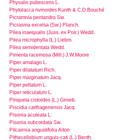
Physalis pubescens L.
Phytolacca rivinoides Kunth & C.D.Bouché
Picramnia pentandra Sw.
Picrasma excelsa (Sw.) Planch.
Pilea inaequalis (Juss. ex Poir.) Wedd.
Pilea microphylla (L.) Liebm.
Pilea semidentata Wedd.
Pimenta racemosa (Mill.) J.W.Moore
Piper amalago L.
Piper dilatatum Rich.
Piper marginatum Jacq.
Piper peltatum L.
Piper reticulatum L.
Piriqueta cistoides (L.) Griseb.
Piscidia carthagenensis Jacq.
Pisonia aculeata L.
Pisonia subcordata Sw.
Pitcairnia angustifolia Aiton
Pithecellobium unguis-cati (L.) Benth.