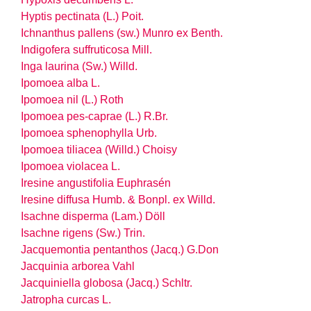
Hyptis pectinata (L.) Poit.
Ichnanthus pallens (sw.) Munro ex Benth.
Indigofera suffruticosa Mill.
Inga laurina (Sw.) Willd.
Ipomoea alba L.
Ipomoea nil (L.) Roth
Ipomoea pes-caprae (L.) R.Br.
Ipomoea sphenophylla Urb.
Ipomoea tiliacea (Willd.) Choisy
Ipomoea violacea L.
Iresine angustifolia Euphrasén
Iresine diffusa Humb. & Bonpl. ex Willd.
Isachne disperma (Lam.) Döll
Isachne rigens (Sw.) Trin.
Jacquemontia pentanthos (Jacq.) G.Don
Jacquinia arborea Vahl
Jacquiniella globosa (Jacq.) Schltr.
Jatropha curcas L.