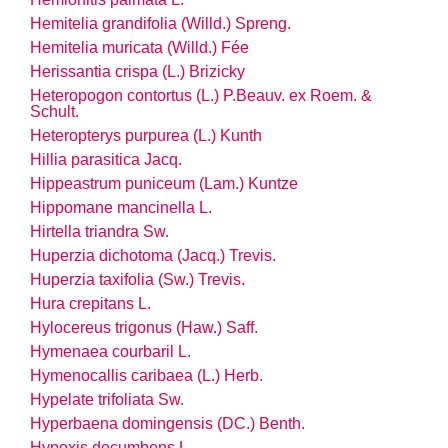
Hemitelia grandifolia (Willd.) Spreng.
Hemitelia muricata (Willd.) Fée
Herissantia crispa (L.) Brizicky
Heteropogon contortus (L.) P.Beauv. ex Roem. &
Schult.
Heteropterys purpurea (L.) Kunth
Hillia parasitica Jacq.
Hippeastrum puniceum (Lam.) Kuntze
Hippomane mancinella L.
Hirtella triandra Sw.
Huperzia dichotoma (Jacq.) Trevis.
Huperzia taxifolia (Sw.) Trevis.
Hura crepitans L.
Hylocereus trigonus (Haw.) Saff.
Hymenaea courbaril L.
Hymenocallis caribaea (L.) Herb.
Hypelate trifoliata Sw.
Hyperbaena domingensis (DC.) Benth.
Hypoxis decumbens L.