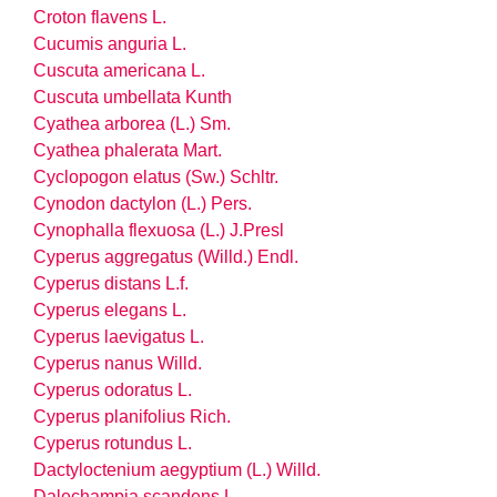
Croton flavens L.
Cucumis anguria L.
Cuscuta americana L.
Cuscuta umbellata Kunth
Cyathea arborea (L.) Sm.
Cyathea phalerata Mart.
Cyclopogon elatus (Sw.) Schltr.
Cynodon dactylon (L.) Pers.
Cynophalla flexuosa (L.) J.Presl
Cyperus aggregatus (Willd.) Endl.
Cyperus distans L.f.
Cyperus elegans L.
Cyperus laevigatus L.
Cyperus nanus Willd.
Cyperus odoratus L.
Cyperus planifolius Rich.
Cyperus rotundus L.
Dactyloctenium aegyptium (L.) Willd.
Dalechampia scandens L.