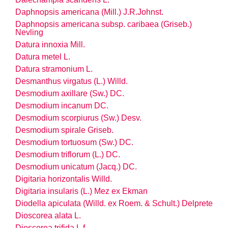
Daphnopsis americana (Mill.) J.R.Johnst.
Daphnopsis americana
subsp.
caribaea (Griseb.)
Nevling
Datura innoxia Mill.
Datura metel L.
Datura stramonium L.
Desmanthus virgatus (L.) Willd.
Desmodium axillare (Sw.) DC.
Desmodium incanum DC.
Desmodium scorpiurus (Sw.) Desv.
Desmodium spirale Griseb.
Desmodium tortuosum (Sw.) DC.
Desmodium triflorum (L.) DC.
Desmodium unicatum (Jacq.) DC.
Digitaria horizontalis Willd.
Digitaria insularis (L.) Mez ex Ekman
Diodella apiculata (Willd. ex Roem. & Schult.) Delprete
Dioscorea alata L.
Dioscorea trifida L.f.