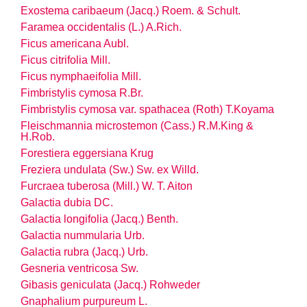
Exostema caribaeum (Jacq.) Roem. & Schult.
Faramea occidentalis (L.) A.Rich.
Ficus americana Aubl.
Ficus citrifolia Mill.
Ficus nymphaeifolia Mill.
Fimbristylis cymosa R.Br.
Fimbristylis cymosa
var.
spathacea (Roth) T.Koyama
Fleischmannia microstemon (Cass.) R.M.King &
H.Rob.
Forestiera eggersiana Krug
Freziera undulata (Sw.) Sw. ex Willd.
Furcraea tuberosa (Mill.) W. T. Aiton
Galactia dubia DC.
Galactia longifolia (Jacq.) Benth.
Galactia nummularia Urb.
Galactia rubra (Jacq.) Urb.
Gesneria ventricosa Sw.
Gibasis geniculata (Jacq.) Rohweder
Gnaphalium purpureum L.