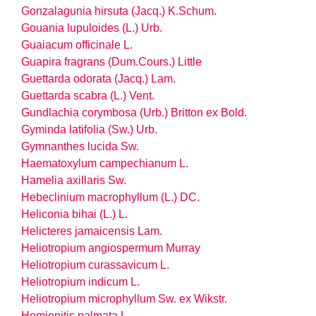
Gonzalagunia hirsuta (Jacq.) K.Schum.
Gouania lupuloides (L.) Urb.
Guaiacum officinale L.
Guapira fragrans (Dum.Cours.) Little
Guettarda odorata (Jacq.) Lam.
Guettarda scabra (L.) Vent.
Gundlachia corymbosa (Urb.) Britton ex Bold.
Gyminda latifolia (Sw.) Urb.
Gymnanthes lucida Sw.
Haematoxylum campechianum L.
Hamelia axillaris Sw.
Hebeclinium macrophyllum (L.) DC.
Heliconia bihai (L.) L.
Helicteres jamaicensis Lam.
Heliotropium angiospermum Murray
Heliotropium curassavicum L.
Heliotropium indicum L.
Heliotropium microphyllum Sw. ex Wikstr.
Hemionitis palmata L.