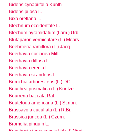
Bidens cynapiifolia Kunth
Bidens pilosa L.
Bixa orellana L.
Blechnum occidentale L.
Blechum pyramidatum (Lam.) Urb.
Blutaparon vermiculare (L.) Mears
Boehmeria ramiflora (L.) Jacq.
Boerhavia coccinea Mill.
Boerhavia diffusa L.
Boerhavia erecta L.
Boerhavia scandens L.
Borrichia arborescens (L.) DC.
Bouchea prismatica (L.) Kuntze
Bourreria baccata Raf.
Bouteloua americana (L.) Scribn.
Brassavola cucullata (L.) R.Br.
Brassica juncea (L.) Czern.
Bromelia pinguin L.
Bunchosia jamaicensis Urb. & Nied.