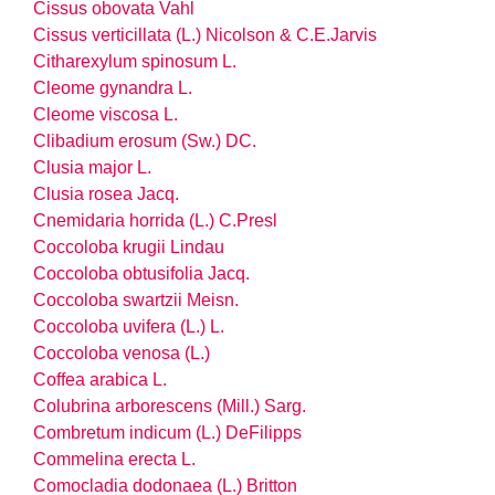
Cissus obovata Vahl
Cissus verticillata (L.) Nicolson & C.E.Jarvis
Citharexylum spinosum L.
Cleome gynandra L.
Cleome viscosa L.
Clibadium erosum (Sw.) DC.
Clusia major L.
Clusia rosea Jacq.
Cnemidaria horrida (L.) C.Presl
Coccoloba krugii Lindau
Coccoloba obtusifolia Jacq.
Coccoloba swartzii Meisn.
Coccoloba uvifera (L.) L.
Coccoloba venosa (L.)
Coffea arabica L.
Colubrina arborescens (Mill.) Sarg.
Combretum indicum (L.) DeFilipps
Commelina erecta L.
Comocladia dodonaea (L.) Britton