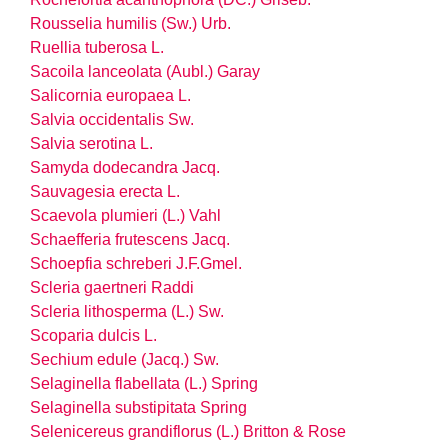
Rousselia humilis (Sw.) Urb.
Ruellia tuberosa L.
Sacoila lanceolata (Aubl.) Garay
Salicornia europaea L.
Salvia occidentalis Sw.
Salvia serotina L.
Samyda dodecandra Jacq.
Sauvagesia erecta L.
Scaevola plumieri (L.) Vahl
Schaefferia frutescens Jacq.
Schoepfia schreberi J.F.Gmel.
Scleria gaertneri Raddi
Scleria lithosperma (L.) Sw.
Scoparia dulcis L.
Sechium edule (Jacq.) Sw.
Selaginella flabellata (L.) Spring
Selaginella substipitata Spring
Selenicereus grandiflorus (L.) Britton & Rose