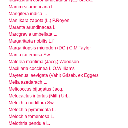
Mammea americana L.
Mangifera indica L.
Manilkara zapota (L.) P.Royen
Maranta arundinacea L.
Marcgravia umbellata L.
Margaritaria nobilis L.f.
Margaritopsis microdon (DC.) C.M.Taylor
Marila racemosa Sw.
Matelea maritima (Jacq.) Woodson
Maxillaria coccinea L.O.Williams
Maytenus laevigata (Vahl) Griseb. ex Eggers
Melia azedarach L.
Melicoccus bijugatus Jacq.
Melocactus intortus (Mill.) Urb.
Melochia nodiflora Sw.
Melochia pyramidata L.
Melochia tomentosa L.
Melothria pendula L.