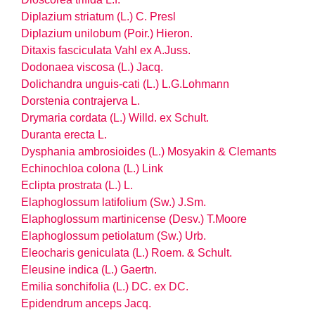
Diplazium striatum (L.) C. Presl
Diplazium unilobum (Poir.) Hieron.
Ditaxis fasciculata Vahl ex A.Juss.
Dodonaea viscosa (L.) Jacq.
Dolichandra unguis-cati (L.) L.G.Lohmann
Dorstenia contrajerva L.
Drymaria cordata (L.) Willd. ex Schult.
Duranta erecta L.
Dysphania ambrosioides (L.) Mosyakin & Clemants
Echinochloa colona (L.) Link
Eclipta prostrata (L.) L.
Elaphoglossum latifolium (Sw.) J.Sm.
Elaphoglossum martinicense (Desv.) T.Moore
Elaphoglossum petiolatum (Sw.) Urb.
Eleocharis geniculata (L.) Roem. & Schult.
Eleusine indica (L.) Gaertn.
Emilia sonchifolia (L.) DC. ex DC.
Epidendrum anceps Jacq.