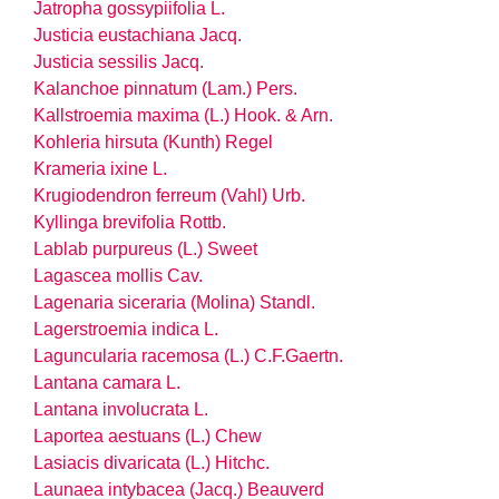
Jatropha gossypiifolia L.
Justicia eustachiana Jacq.
Justicia sessilis Jacq.
Kalanchoe pinnatum (Lam.) Pers.
Kallstroemia maxima (L.) Hook. & Arn.
Kohleria hirsuta (Kunth) Regel
Krameria ixine L.
Krugiodendron ferreum (Vahl) Urb.
Kyllinga brevifolia Rottb.
Lablab purpureus (L.) Sweet
Lagascea mollis Cav.
Lagenaria siceraria (Molina) Standl.
Lagerstroemia indica L.
Laguncularia racemosa (L.) C.F.Gaertn.
Lantana camara L.
Lantana involucrata L.
Laportea aestuans (L.) Chew
Lasiacis divaricata (L.) Hitchc.
Launaea intybacea (Jacq.) Beauverd