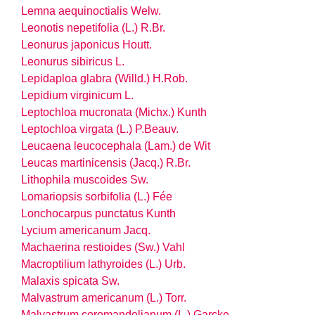
Lemna aequinoctialis Welw.
Leonotis nepetifolia (L.) R.Br.
Leonurus japonicus Houtt.
Leonurus sibiricus L.
Lepidaploa glabra (Willd.) H.Rob.
Lepidium virginicum L.
Leptochloa mucronata (Michx.) Kunth
Leptochloa virgata (L.) P.Beauv.
Leucaena leucocephala (Lam.) de Wit
Leucas martinicensis (Jacq.) R.Br.
Lithophila muscoides Sw.
Lomariopsis sorbifolia (L.) Fée
Lonchocarpus punctatus Kunth
Lycium americanum Jacq.
Machaerina restioides (Sw.) Vahl
Macroptilium lathyroides (L.) Urb.
Malaxis spicata Sw.
Malvastrum americanum (L.) Torr.
Malvastrum coromandelianum (L.) Garcke