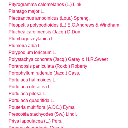
Pityrogramma calomelanos (L.) Link
Plantago major L.
Plectranthus amboinicus (Lour.) Spreng.
Pleopeltis polypodioides (L.) E.G.Andrews & Windham
Pluchea carolinensis (Jacq.) D.Don
Plumbago zeylanica L.
Plumeria alba L.
Polypodium loriceum L.
Polystachya concreta (Jacq.) Garay & H.R.Sweet
Poranopsis paniculata (Roxb.) Roberty
Porophyllum ruderale (Jacq.) Cass.
Portulaca halimoides L.
Portulaca oleracea L.
Portulaca pilosa L.
Portulaca quadrifida L.
Pouteria multiflora (A.DC.) Eyma
Prescottia stachyodes (Sw.) Lindl.
Priva lappulacea (L.) Pers.
Prunus pleuradenia Griseb.