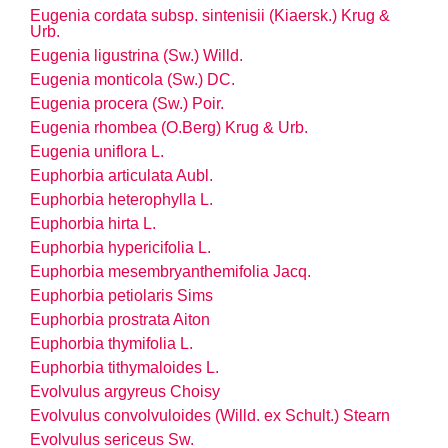
Eugenia cordata
subsp.
sintenisii (Kiaersk.) Krug &
Urb.
Eugenia ligustrina (Sw.) Willd.
Eugenia monticola (Sw.) DC.
Eugenia procera (Sw.) Poir.
Eugenia rhombea (O.Berg) Krug & Urb.
Eugenia uniflora L.
Euphorbia articulata Aubl.
Euphorbia heterophylla L.
Euphorbia hirta L.
Euphorbia hypericifolia L.
Euphorbia mesembryanthemifolia Jacq.
Euphorbia petiolaris Sims
Euphorbia prostrata Aiton
Euphorbia thymifolia L.
Euphorbia tithymaloides L.
Evolvulus argyreus Choisy
Evolvulus convolvuloides (Willd. ex Schult.) Stearn
Evolvulus sericeus Sw.