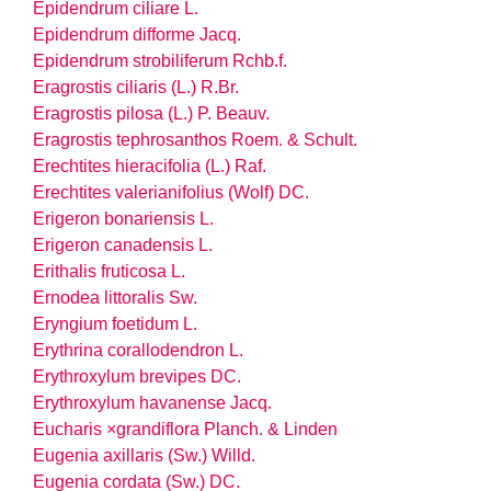
Epidendrum ciliare L.
Epidendrum difforme Jacq.
Epidendrum strobiliferum Rchb.f.
Eragrostis ciliaris (L.) R.Br.
Eragrostis pilosa (L.) P. Beauv.
Eragrostis tephrosanthos Roem. & Schult.
Erechtites hieracifolia (L.) Raf.
Erechtites valerianifolius (Wolf) DC.
Erigeron bonariensis L.
Erigeron canadensis L.
Erithalis fruticosa L.
Ernodea littoralis Sw.
Eryngium foetidum L.
Erythrina corallodendron L.
Erythroxylum brevipes DC.
Erythroxylum havanense Jacq.
Eucharis ×grandiflora Planch. & Linden
Eugenia axillaris (Sw.) Willd.
Eugenia cordata (Sw.) DC.