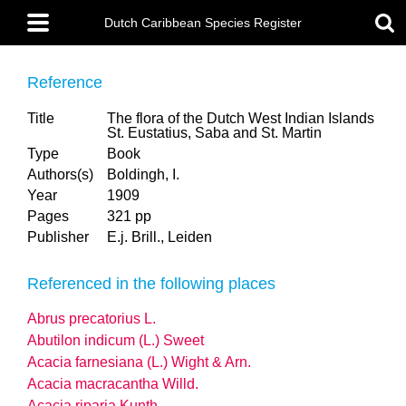
Skip
Main
to
Dutch Caribbean Species Register
menu
main
content
Reference
Title
The flora of the Dutch West Indian Islands
St. Eustatius, Saba and St. Martin
Type
Book
Authors(s)
Boldingh, I.
Year
1909
Pages
321 pp
Publisher
E.j. Brill., Leiden
Referenced in the following places
Abrus precatorius L.
Abutilon indicum (L.) Sweet
Acacia farnesiana (L.) Wight & Arn.
Acacia macracantha Willd.
Acacia riparia Kunth