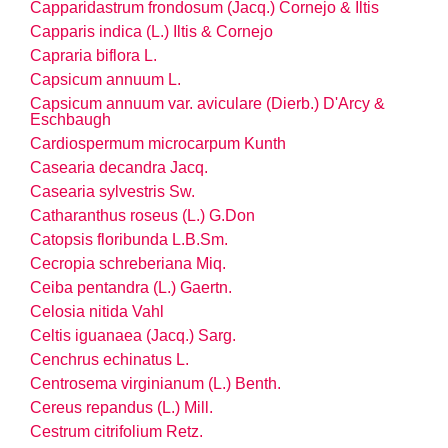
Capparidastrum frondosum (Jacq.) Cornejo & Iltis
Capparis indica (L.) Iltis & Cornejo
Capraria biflora L.
Capsicum annuum L.
Capsicum annuum
var.
aviculare (Dierb.) D'Arcy &
Eschbaugh
Cardiospermum microcarpum Kunth
Casearia decandra Jacq.
Casearia sylvestris Sw.
Catharanthus roseus (L.) G.Don
Catopsis floribunda L.B.Sm.
Cecropia schreberiana Miq.
Ceiba pentandra (L.) Gaertn.
Celosia nitida Vahl
Celtis iguanaea (Jacq.) Sarg.
Cenchrus echinatus L.
Centrosema virginianum (L.) Benth.
Cereus repandus (L.) Mill.
Cestrum citrifolium Retz.