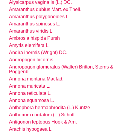
Alysicarpus vaginalis (L.) DC.
Amaranthus dubius Mart. ex Thell.
Amaranthus polygonoides L.
Amaranthus spinosus L.
Amaranthus viridis L.
Ambrosia hispida Pursh
Amyris elemifera L.
Andira inermis (Wright) DC.
Andropogon bicornis L.
Andropogon glomeratus (Walter) Britton, Sterns &
Poggenb.
Annona montana Macfad.
Annona muricata L.
Annona reticulata L.
Annona squamosa L.
Anthephora hermaphrodita (L.) Kuntze
Anthurium cordatum (L.) Schott
Antigonon leptopus Hook & Arn.
Arachis hypogaea L.