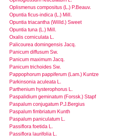
Oplismenus compositus (L.) P.Beauv.
Opuntia ficus-indica (L.) Mill.
Opuntia triacantha (Willd.) Sweet
Opuntia tuna (L.) Mill.
Oxalis corniculata L.
Palicourea domingensis Jacq.
Panicum diffusum Sw.
Panicum maximum Jacq.
Panicum trichoides Sw.
Pappophorum pappiferum (Lam.) Kuntze
Parkinsonia aculeata L.
Parthenium hysterophorus L.
Paspalidium geminatum (Forssk.) Stapf
Paspalum conjugatum P.J.Bergius
Paspalum fimbriatum Kunth
Paspalum paniculatum L.
Passiflora foetida L.
Passiflora laurifolia L.