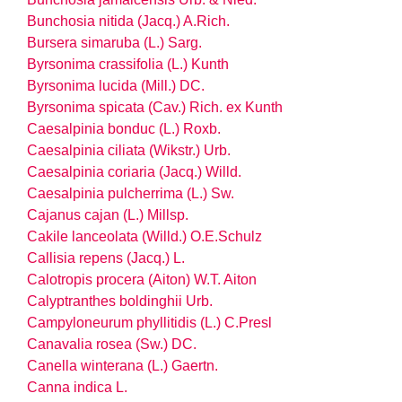
Bunchosia nitida (Jacq.) A.Rich.
Bursera simaruba (L.) Sarg.
Byrsonima crassifolia (L.) Kunth
Byrsonima lucida (Mill.) DC.
Byrsonima spicata (Cav.) Rich. ex Kunth
Caesalpinia bonduc (L.) Roxb.
Caesalpinia ciliata (Wikstr.) Urb.
Caesalpinia coriaria (Jacq.) Willd.
Caesalpinia pulcherrima (L.) Sw.
Cajanus cajan (L.) Millsp.
Cakile lanceolata (Willd.) O.E.Schulz
Callisia repens (Jacq.) L.
Calotropis procera (Aiton) W.T. Aiton
Calyptranthes boldinghii Urb.
Campyloneurum phyllitidis (L.) C.Presl
Canavalia rosea (Sw.) DC.
Canella winterana (L.) Gaertn.
Canna indica L.