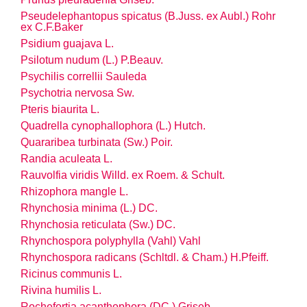
Pseudelephantopus spicatus (B.Juss. ex Aubl.) Rohr
ex C.F.Baker
Psidium guajava L.
Psilotum nudum (L.) P.Beauv.
Psychilis correllii Sauleda
Psychotria nervosa Sw.
Pteris biaurita L.
Quadrella cynophallophora (L.) Hutch.
Quararibea turbinata (Sw.) Poir.
Randia aculeata L.
Rauvolfia viridis Willd. ex Roem. & Schult.
Rhizophora mangle L.
Rhynchosia minima (L.) DC.
Rhynchosia reticulata (Sw.) DC.
Rhynchospora polyphylla (Vahl) Vahl
Rhynchospora radicans (Schltdl. & Cham.) H.Pfeiff.
Ricinus communis L.
Rivina humilis L.
Rochefortia acanthophora (DC.) Griseb.