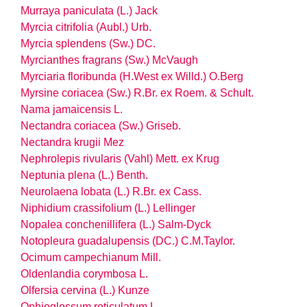
Murraya paniculata (L.) Jack
Myrcia citrifolia (Aubl.) Urb.
Myrcia splendens (Sw.) DC.
Myrcianthes fragrans (Sw.) McVaugh
Myrciaria floribunda (H.West ex Willd.) O.Berg
Myrsine coriacea (Sw.) R.Br. ex Roem. & Schult.
Nama jamaicensis L.
Nectandra coriacea (Sw.) Griseb.
Nectandra krugii Mez
Nephrolepis rivularis (Vahl) Mett. ex Krug
Neptunia plena (L.) Benth.
Neurolaena lobata (L.) R.Br. ex Cass.
Niphidium crassifolium (L.) Lellinger
Nopalea conchenillifera (L.) Salm-Dyck
Notopleura guadalupensis (DC.) C.M.Taylor.
Ocimum campechianum Mill.
Oldenlandia corymbosa L.
Olfersia cervina (L.) Kunze
Ophioglossum reticulatum L.