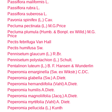
Passiflora maliformis L.
Passiflora rubra L.
Passiflora suberosa L.
Pavonia spinifex (L.) Cav.
Pecluma pectinata (L.) M.G.Price
Pecluma plumula (Humb. & Bonpl. ex Willd.) M.G.
Price
Pectis febrifuga Van Hall
Pectis humifusa Sw.
Pennisetum glaucum (L.) R.Br.
Pennisetum polystachion (L.) Schult.
Pentalinon luteum (L.) B. F. Hansen & Wunderlin
Peperomia emarginella (Sw. ex Wikstr.) C.DC.
Peperomia glabella (Sw.) A.Dietr.
Peperomia hernandiifolia (Vahl) A.Dietr.
Peperomia humilis A.Dietr.
Peperomia magnoliifolia (Jacq.) A.Dietr.
Peperomia myrtifolia (Vahl) A. Dietr.
Peperomia pellucida (L.) Kunth