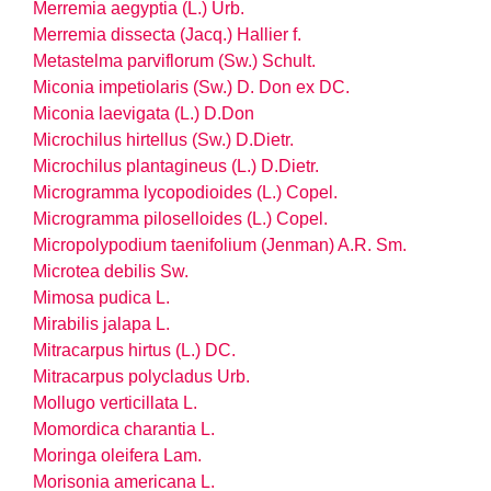
Merremia aegyptia (L.) Urb.
Merremia dissecta (Jacq.) Hallier f.
Metastelma parviflorum (Sw.) Schult.
Miconia impetiolaris (Sw.) D. Don ex DC.
Miconia laevigata (L.) D.Don
Microchilus hirtellus (Sw.) D.Dietr.
Microchilus plantagineus (L.) D.Dietr.
Microgramma lycopodioides (L.) Copel.
Microgramma piloselloides (L.) Copel.
Micropolypodium taenifolium (Jenman) A.R. Sm.
Microtea debilis Sw.
Mimosa pudica L.
Mirabilis jalapa L.
Mitracarpus hirtus (L.) DC.
Mitracarpus polycladus Urb.
Mollugo verticillata L.
Momordica charantia L.
Moringa oleifera Lam.
Morisonia americana L.