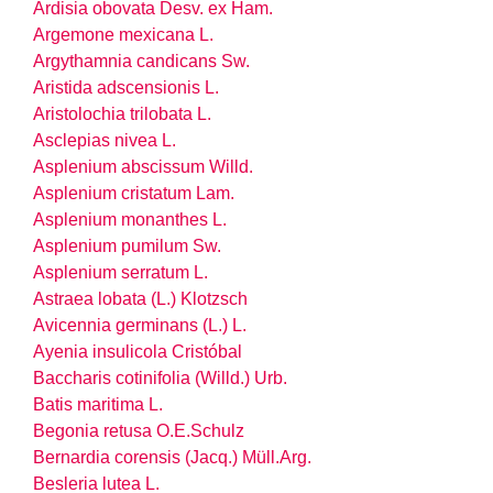
Ardisia obovata Desv. ex Ham.
Argemone mexicana L.
Argythamnia candicans Sw.
Aristida adscensionis L.
Aristolochia trilobata L.
Asclepias nivea L.
Asplenium abscissum Willd.
Asplenium cristatum Lam.
Asplenium monanthes L.
Asplenium pumilum Sw.
Asplenium serratum L.
Astraea lobata (L.) Klotzsch
Avicennia germinans (L.) L.
Ayenia insulicola Cristóbal
Baccharis cotinifolia (Willd.) Urb.
Batis maritima L.
Begonia retusa O.E.Schulz
Bernardia corensis (Jacq.) Müll.Arg.
Besleria lutea L.