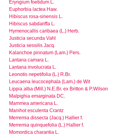
Eryngium foetidum L.
Euphorbia lactea Haw.
Hibiscus rosa-sinensis L.
Hibiscus sabdariffa L.
Hymenocallis caribaea (L.) Herb.
Justicia secunda Vahl
Justicia sessilis Jacq.
Kalanchoe pinnatum (Lam.) Pers.
Lantana camara L.
Lantana involucrata L.
Leonotis nepetifolia (L.) R.Br.
Leucaena leucocephala (Lam.) de Wit
Lippia alba (Mill.) N.E.Br. ex Britton & P.Wilson
Malpighia emarginata DC.
Mammea americana L.
Manihot esculenta Crantz
Merremia dissecta (Jacq.) Hallier f.
Merremia quinquefolia (L.) Hallier f.
Momordica charantia L.