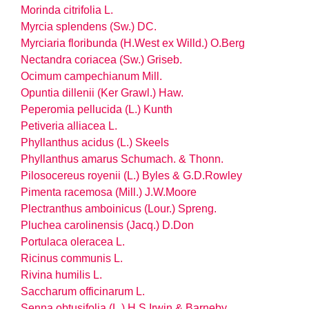
Morinda citrifolia L.
Myrcia splendens (Sw.) DC.
Myrciaria floribunda (H.West ex Willd.) O.Berg
Nectandra coriacea (Sw.) Griseb.
Ocimum campechianum Mill.
Opuntia dillenii (Ker Grawl.) Haw.
Peperomia pellucida (L.) Kunth
Petiveria alliacea L.
Phyllanthus acidus (L.) Skeels
Phyllanthus amarus Schumach. & Thonn.
Pilosocereus royenii (L.) Byles & G.D.Rowley
Pimenta racemosa (Mill.) J.W.Moore
Plectranthus amboinicus (Lour.) Spreng.
Pluchea carolinensis (Jacq.) D.Don
Portulaca oleracea L.
Ricinus communis L.
Rivina humilis L.
Saccharum officinarum L.
Senna obtusifolia (L.) H.S.Irwin & Barneby