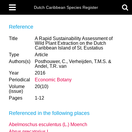
Skip
Main
to
Dutch Caribbean Species Register
menu
main
content
Reference
Title
A Rapid Sustainability Assessment of
Wild Plant Extraction on the Dutch
Caribbean Island of St. Eustatius
Type
Article
Authors(s)
Posthouwer, C., Verheijden, T.M.S. &
Andel, T.R. van
Year
2016
Periodical
Economic Botany
Volume
20(10)
(issue)
Pages
1-12
Referenced in the following places
Abelmoschus esculentus (L.) Moench
Abrus precatorius L.