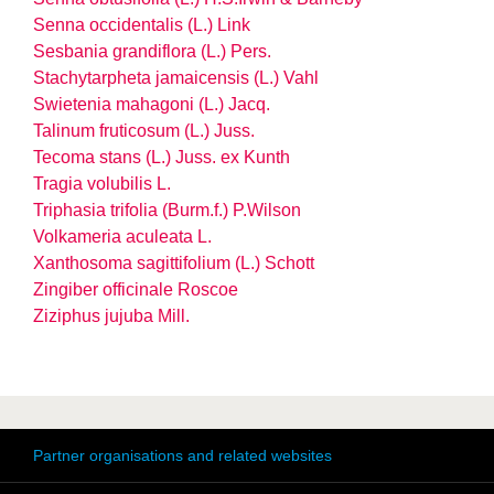
Senna occidentalis (L.) Link
Sesbania grandiflora (L.) Pers.
Stachytarpheta jamaicensis (L.) Vahl
Swietenia mahagoni (L.) Jacq.
Talinum fruticosum (L.) Juss.
Tecoma stans (L.) Juss. ex Kunth
Tragia volubilis L.
Triphasia trifolia (Burm.f.) P.Wilson
Volkameria aculeata L.
Xanthosoma sagittifolium (L.) Schott
Zingiber officinale Roscoe
Ziziphus jujuba Mill.
Partner organisations and related websites