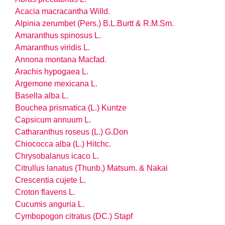
Acacia macracantha Willd.
Alpinia zerumbet (Pers.) B.L.Burtt & R.M.Sm.
Amaranthus spinosus L.
Amaranthus viridis L.
Annona montana Macfad.
Arachis hypogaea L.
Argemone mexicana L.
Basella alba L.
Bouchea prismatica (L.) Kuntze
Capsicum annuum L.
Catharanthus roseus (L.) G.Don
Chiococca alba (L.) Hitchc.
Chrysobalanus icaco L.
Citrullus lanatus (Thunb.) Matsum. & Nakai
Crescentia cujete L.
Croton flavens L.
Cucumis anguria L.
Cymbopogon citratus (DC.) Stapf