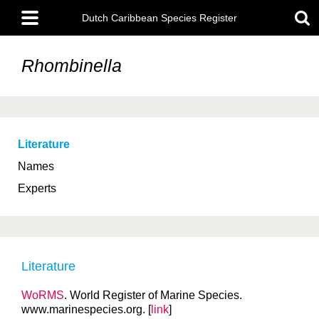
Skip
Main
to
Dutch Caribbean Species Register
menu
main
content
Rhombinella
Literature
Names
Experts
Literature
WoRMS
. World Register of Marine Species.
www.marinespecies.org. [
link
]