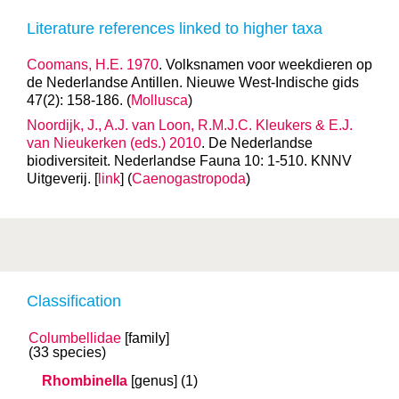
Literature references linked to higher taxa
Coomans, H.E. 1970
. Volksnamen voor weekdieren op
de Nederlandse Antillen. Nieuwe West-Indische gids
47(2): 158-186. (
Mollusca
)
Noordijk, J., A.J. van Loon, R.M.J.C. Kleukers & E.J.
van Nieukerken (eds.) 2010
. De Nederlandse
biodiversiteit. Nederlandse Fauna 10: 1-510. KNNV
Uitgeverij. [
link
] (
Caenogastropoda
)
Classification
Columbellidae
[family]
(33 species)
Rhombinella
[genus]
(1)